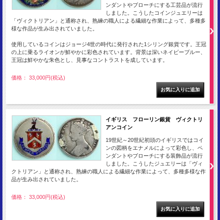
ンダントやブローチにする工芸品が流行
しました。こうしたコインジュエリーは
「ヴィクトリアン」と通称され、熟練の職人による繊細な作業によって、多種多
様な作品が生み出されていました。
使用しているコインはジョージ4世の時代に発行された1シリング銀貨です。王冠
の上に乗るライオンが鮮やかに彩色されています。背景は深いネイビーブルー、
王冠は鮮やかな朱色とし、見事なコントラストを成しています。
価格： 33,000円(税込)
イギリス フローリン銀貨 ヴィクトリ
アンコイン
19世紀～20世紀初頭のイギリスではコイ
ンの図柄をエナメルによって彩色し、ペ
ンダントやブローチにする装飾品が流行
しました。こうしたジュエリーは「ヴィ
クトリアン」と通称され、熟練の職人による繊細な作業によって、多種多様な作
品が生み出されていました。
価格： 33,000円(税込)