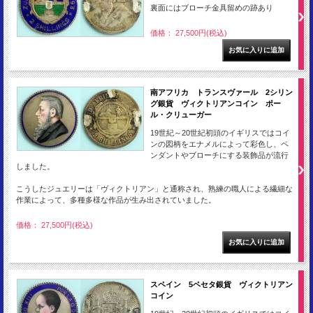
裏面にはブローチ金具留めの跡あり
価格： 27,500円(税込)
南アフリカ トランスヴァール 2シリン
グ銀貨 ヴィクトリアンコイン ポー
ル・クリューガー
19世紀～20世紀初頭のイギリスではコイ
ンの図柄をエナメルによって彩色し、ペ
ンダントやブローチにする装飾品が流行
しました。
こうしたジュエリーは「ヴィクトリアン」と通称され、熟練の職人による繊細な
作業によって、多種多様な作品が生み出されていました。
価格： 27,500円(税込)
スペイン 5ペセタ銀貨 ヴィクトリアン
コイン