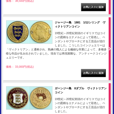
価格： 38,500円(税込)
ジャージー島 1881 1/12シリング ヴ
ィクトリアンコイン
19世紀～20世紀初頭のイギリスではコイ
ンの図柄をエナメルによって彩色し、ペ
ンダントやブローチにする工芸品が流行
しました。こうしたコインジュエリーは
「ヴィクトリアン」と通称され、熟練の職人による繊細な作業によって、多種多
様な作品が生み出されていました。現在では再現困難な、アンティークコインジ
ュエリーです。
価格： 33,000円(税込)
ガーンジー島 8ダブル ヴィクトリアン
コイン
19世紀～20世紀初頭のイギリスではコイ
ンの図柄をエナメルによって彩色し、ペ
ンダントやブローチにする工芸品が流行
しました。