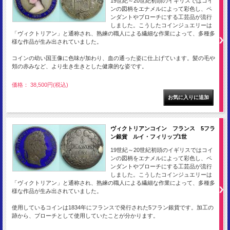
19世紀～20世紀初頭のイギリスではコイ
ンの図柄をエナメルによって彩色し、ペ
ンダントやブローチにする工芸品が流行
しました。こうしたコインジュエリーは
「ヴィクトリアン」と通称され、熟練の職人による繊細な作業によって、多種多
様な作品が生み出されていました。
コインの幼い国王像に色味が加わり、血の通った姿に仕上げています。髪の毛や
頬の赤みなど、より生き生きとした健康的な姿です。
価格： 38,500円(税込)
ヴィクトリアンコイン フランス 5フラ
ン銀貨 ルイ・フィリップ1世
19世紀～20世紀初頭のイギリスではコイ
ンの図柄をエナメルによって彩色し、ペ
ンダントやブローチにする工芸品が流行
しました。こうしたコインジュエリーは
「ヴィクトリアン」と通称され、熟練の職人による繊細な作業によって、多種多
様な作品が生み出されていました。
使用しているコインは1834年にフランスで発行された5フラン銀貨です。加工の
跡から、ブローチとして使用していたことが分かります。