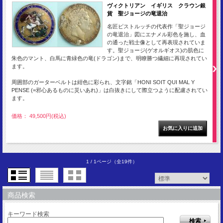
ヴィクトリアン イギリス クラウン銀
貨 聖ジョージの竜退治
名匠ピストルッチの代表作「聖ジョージ
の竜退治」図にエナメル彩色を施し、血
の通った戦士像として再表現されていま
す。聖ジョージ(ゲオルギオス)の肌色に
朱色のマント、白馬に青緑色の竜(ドラゴン)まで、明瞭勝つ繊細に再現されてい
ます。
周囲部のガーターベルトは紺色に彩られ、文字銘「HONI SOIT QUI MAL Y
PENSE (=邪心あるものに災いあれ)」は白抜きにして際立つように配慮されてい
ます。
価格： 49,500円(税込)
1 / 1ページ
（全19件）
商品検索
キーワード検索