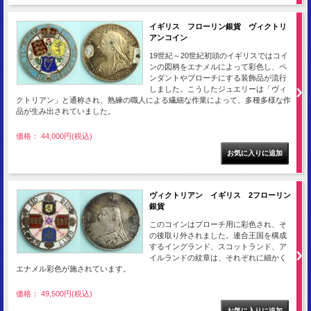
イギリス フローリン銀貨 ヴィクトリ
アンコイン
19世紀～20世紀初頭のイギリスではコイ
ンの図柄をエナメルによって彩色し、ペ
ンダントやブローチにする装飾品が流行
しました。こうしたジュエリーは「ヴィ
クトリアン」と通称され、熟練の職人による繊細な作業によって、多種多様な作
品が生み出されていました。
価格： 44,000円(税込)
ヴィクトリアン イギリス 2フローリン
銀貨
このコインはブローチ用に彩色され、そ
の後取り外されました。連合王国を構成
するイングランド、スコットランド、ア
イルランドの紋章は、それぞれに細かく
エナメル彩色が施されています。
価格： 49,500円(税込)