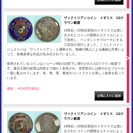
ヴィクトリアンコイン イギリス 1/2ク
ラウン銀貨
19世紀～20世紀初頭のイギリスでは使い
古されたコインの図柄をエナメルによっ
て彩色し、ペンダントやブローチにする
工芸品が流行しました。こうしたコイン
ジュエリーは「ヴィクトリアン」と通称され、熟練の職人による繊細な作業によ
って、多種多様な作品が生み出されていました。
使用されているコインはジョージ4世の治世下に発行された1/2クラウン銀貨で
す。連合王国の紋章は内部まで細かく彩色され、背景部分には鮮やかなブルーが
一面に配されています。朱、青、黒、黄色のコントラストが美しく紋章を彩って
います。
価格： 49,500円(税込)
ヴィクトリアンコイン イギリス 1/2ク
ラウン銀貨
19世紀～20世紀初頭のイギリスでは使い
古されたコインの図柄をエナメルによっ