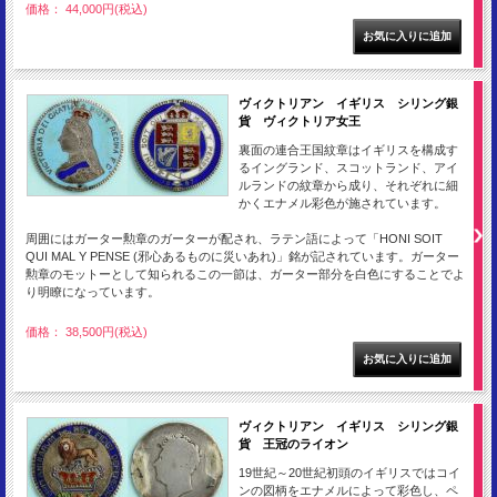
価格： 44,000円(税込)
ヴィクトリアン イギリス シリング銀
貨 ヴィクトリア女王
裏面の連合王国紋章はイギリスを構成す
るイングランド、スコットランド、アイ
ルランドの紋章から成り、それぞれに細
かくエナメル彩色が施されています。
周囲にはガーター勲章のガーターが配され、ラテン語によって「HONI SOIT
QUI MAL Y PENSE (邪心あるものに災いあれ)」銘が記されています。ガーター
勲章のモットーとして知られるこの一節は、ガーター部分を白色にすることでよ
り明瞭になっています。
価格： 38,500円(税込)
ヴィクトリアン イギリス シリング銀
貨 王冠のライオン
19世紀～20世紀初頭のイギリスではコイ
ンの図柄をエナメルによって彩色し、ペ