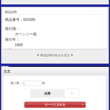
商品説明
商品番号：603289
発行国：
ガーンジー島
発行年：
1889
額面：
8ダブル
▼ 商品説明の続きを見る ▼
金性：
Bronze
注文
図 柄：
ガーンジー島紋章
購入数：
個
サイズ：
31mm
在庫
〇
重量：
9.15g
状態：