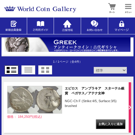
1 / 1ページ
（全4件）
エピロス アンブラキア スターテル銀
貨 ペガサス／アテナ女神
NGC-Ch F (Strike:4/5, Surface:3/5)
brushed
価格： 184,250円(税込)