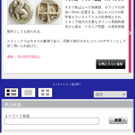
キオス島はエーゲ海東部、小アジアの沖
合い7kmに位置する。詩人ホメロスや医
学者エラシストラトスの出身地とされ、
イオニア地方の主要なギリシャ系植民都
市から成る「イオニア同盟」の原初加盟
都市としても知られる。
スフィンクスはキオスの象徴であり、同島で発行されたコインのデザインとして
長く用いられ続けた。
価格： 55,000円(税込)
1 / 1ページ
（全4件）
商品検索
キーワード検索