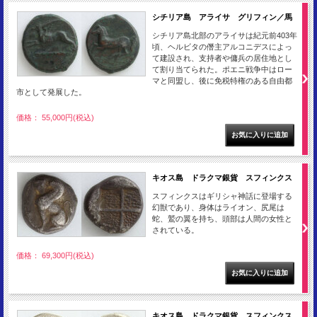
シチリア島 アライサ グリフィン／馬
シチリア島北部のアライサは紀元前403年
頃、ヘルビタの僭主アルコニデスによっ
て建設され、支持者や傭兵の居住地とし
て割り当てられた。ポエニ戦争中はロー
マと同盟し、後に免税特権のある自由都
市として発展した。
価格： 55,000円(税込)
キオス島 ドラクマ銀貨 スフィンクス
スフィンクスはギリシャ神話に登場する
幻獣であり、身体はライオン、尻尾は
蛇、鷲の翼を持ち、頭部は人間の女性と
されている。
価格： 69,300円(税込)
キオス島 ドラクマ銀貨 スフィンクス