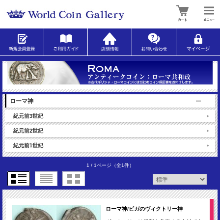
ローマ神
紀元前3世紀
紀元前2世紀
紀元前1世紀
1 / 1ページ
（全1件）
ローマ神/ビガのヴィクトリー神