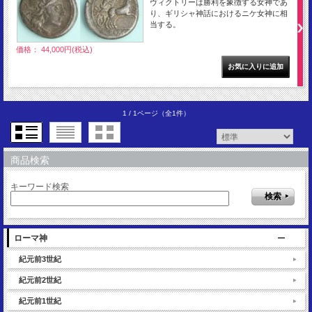
ヴィクトリーは勝利を象徴する女神であ
り、ギリシャ神話におけるニケ女神に相
当する。
価格： 44,000円(税込)
1 / 1ページ
（全1件）
商品検索
キーワード検索
ローマ神
紀元前3世紀
紀元前2世紀
紀元前1世紀