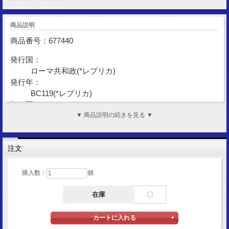
商品説明
商品番号：677440
発行国：
ローマ共和政(*レプリカ)
発行年：
BC119(*レプリカ)
額 面：
デナリウス
▼ 商品説明の続きを見る ▼
金 性：
Silver925
注文
表図柄：
ヤヌス神
購入数：
個
裏図柄：
戦勝トロフィーとローマ神
在庫
〇
サイズ：
19mm
重 量：