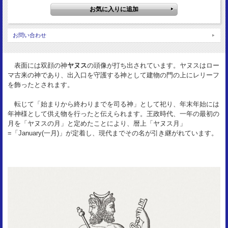
3.8g
状 態：
UNC
お問い合わせ
表面には双顔の神
ヤヌス
の頭像が打ち出されています。ヤヌスはロー
マ古来の神であり、出入口を守護する神として建物の門の上にレリーフ
を飾ったとされます。
転じて「始まりから終わりまでを司る神」として祀り、年末年始には
年神様として供え物を行ったと伝えられます。王政時代、一年の最初の
月を「ヤヌスの月」と定めたことにより、暦上「ヤヌス月」
=「January(一月)」が定着し、現代までその名が引き継がれています。