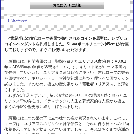
32mm×25.2mm
重量：
9.87g
お問い合わせ
資料：
RIC225
4世紀半ばの古代ローマ帝国で発行されたコインを原型に、レプリカ
コインペンダントを作成しました。Silverボールチェーン(45cm)が付属
しておりますので、すぐにお使いいただけます。
表面には、哲学者風の山羊顎鬚を蓄えた
ユリアヌス帝
(在位：AD361
年～AD363年)の胸像が表現されています。キリスト教がローマ帝国内
で伸張していた時代、ユリアヌス帝は時流に逆らい、古代ローマの栄光
を回復すべく、ギリシャ・ローマ神話礼讃に基づく理想的な国づくりを
試みました。そのため、後世の歴史家から
「背教者ユリアヌス」
と渾名
されました。
わずか3年足らずという短い治世に終わり、その理想も儚く散ったユ
リアヌス帝の存在は、ドラマチックな人生と夢想家的な人柄から後世、
多くの作家や歴史家に取り上げられました。
裏面には二つの星の下に立つ牡牛の姿が表現されています。このモテ
ィーフは、ユリアヌスのギリシャ神話信仰と、それに伴う神々への生物
供養を示していると捉えられています。しかし、それはあくまで憶測の