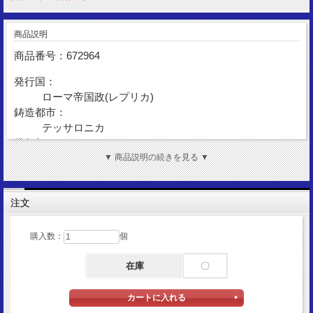
商品説明
商品番号：672964
発行国：
ローマ帝国政(レプリカ)
鋳造都市：
テッサロニカ
発行年：
AD361-AD363(レプリカ)
▼ 商品説明の続きを見る ▼
額面：
2マイオリナ
注文
金性：
Silver925
購入数：
個
表面図柄：
ユリアヌス帝
在庫
〇
裏面図柄：
星下の雄牛
サイズ：