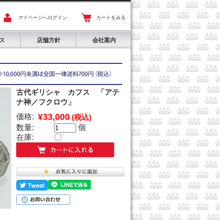
マイページへログイン
カートをみる
ス
店舗方針
会社案内
古代ギリシャ カフス 「アテ
ナ神／フクロウ」
¥33,000
価格:
(税込)
数量:
個
在庫:
〇