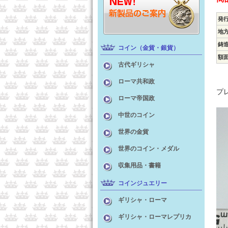
発
地
鋳
コイン（金貨・銀貨）
額
古代ギリシャ
ローマ共和政
プ
ローマ帝国政
中世のコイン
世界の金貨
世界のコイン・メダル
収集用品・書籍
コインジュエリー
ギリシャ・ローマ
ギリシャ・ローマレプリカ