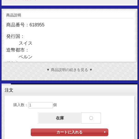
商品説明
商品番号：618955
発行国：
スイス
造幣都市：
ベルン
発行年：
1932
▼ 商品説明の続きを見る ▼
額面：
5ラッペン
注文
金性：
Nickel
購入数：
個
表面図柄：
ヘルヴェティカ女神
在庫
〇
裏面図柄：
リースと額面
サイズ：