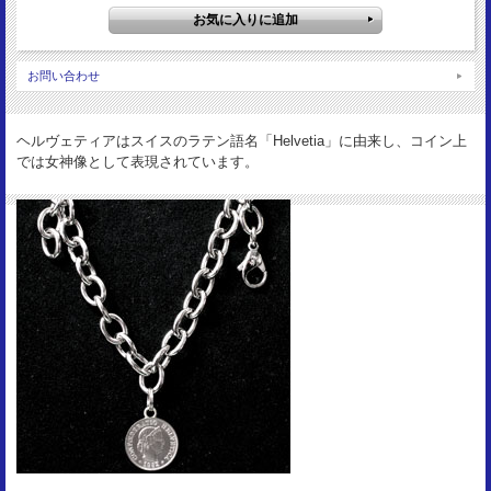
19.1mm(コイン)
重量：
3g(コイン)
お問い合わせ
ヘルヴェティアはスイスのラテン語名「Helvetia」に由来し、コイン上
では女神像として表現されています。