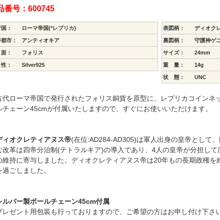
品番号：600745
行国：
ローマ帝国(*レプリカ)
表図柄：
ディオク
幣都市：
アンティオキア
裏図柄：
守護神ゲ
 面：
フォリス
サイズ：
24mm
 性：
Silver925
重 量：
14g
状 態：
UNC
代ローマ帝国で発行されたフォリス銅貨を原型に、レプリカコインネ
ルチェーン45cmが付属いたしますので、すぐにお使いいただけます。
ディオクレティアヌス帝
(在位:AD284-AD305)は軍人出身の皇帝と
な改革は四帝分治制(テトラルキア)の導入であり、4人の皇帝が分担し
の維持に寄与しました。ディオクレティアヌス帝は20年もの長期政権を
を過ごしました。
シルバー製ボールチェーン45cm付属
プレゼント用包装も行っておりますので、ご希望の方はお申し付け下さ