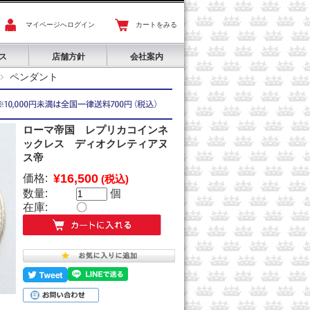
マイページへログイン
カートをみる
ス
店舗方針
会社案内
ペンダント
ローマ帝国 レプリカコインネ
ックレス ディオクレティアヌ
ス帝
¥16,500
価格:
(税込)
数量:
個
在庫:
〇