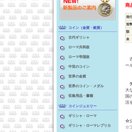
商
発
造
コイン（金貨・銀貨）
額
古代ギリシャ
金
ローマ共和政
ローマ帝国政
古
ー
中世のコイン
世界の金貨
世界のコイン・メダル
大
収集用品・書籍
国
活
コインジュエリー
ギリシャ・ローマ
☆
ギリシャ・ローマレプリカ
☆