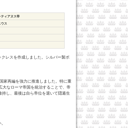
レティアヌス帝
ニウス
ックレスを作成しました。シルバー製ボ
して、国家再編を強力に推進しました。特に重
て広大なローマ帝国を統治することで、帝
維持し、最後は自ら帝位を退いて隠遁生
い。