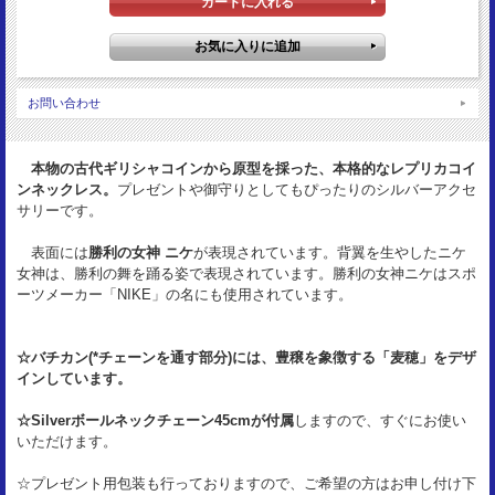
サイズ：
19mm
重 量：
7.7g
お問い合わせ
状 態：
UNC
本物の古代ギリシャコインから原型を採った、本格的なレプリカコイ
ンネックレス。
プレゼントや御守りとしてもぴったりのシルバーアクセ
サリーです。
表面には
勝利の女神 ニケ
が表現されています。背翼を生やしたニケ
女神は、勝利の舞を踊る姿で表現されています。勝利の女神ニケはスポ
ーツメーカー「NIKE」の名にも使用されています。
☆バチカン(*チェーンを通す部分)には、豊穣を象徴する「麦穂」をデザ
インしています。
☆Silverボールネックチェーン45cmが付属
しますので、すぐにお使い
いただけます。
☆プレゼント用包装も行っておりますので、ご希望の方はお申し付け下