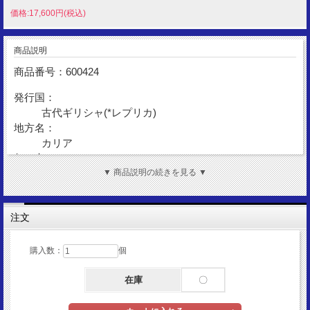
価格:17,600円(税込)
商品説明
商品番号：600424
発行国：
古代ギリシャ(*レプリカ)
地方名：
カリア
都 市：
カウノス
▼ 商品説明の続きを見る ▼
額 面：
スターテル
注文
金 性：
Silver925
購入数：
個
表図柄：
勝利の女神ニケ
在庫
〇
裏図柄：
三角錐