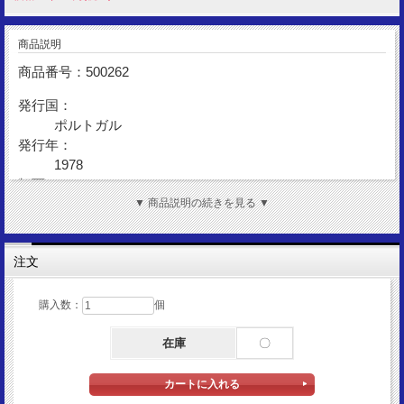
商品説明
商品番号：500262
発行国：
ポルトガル
発行年：
1978
額面：
2.5エスクード
▼ 商品説明の続きを見る ▼
金性：
Copper Nickel
注文
表面図柄：
帆船
購入数：
個
裏面図柄：
ポルトガル共和国国章
在庫
〇
サイズ：
20mm(コイン)
重量：