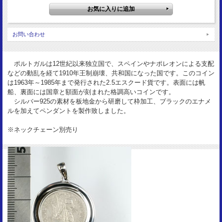
3.5g(コイン)
枠素材：
Silver (エナメル)
お問い合わせ
ポルトガルは12世紀以来独立国で、スペインやナポレオンによる支配
などの動乱を経て1910年王制崩壊、共和国になった国です。このコイン
は1963年～1985年まで発行された2.5エスクード貨です。表面には帆
船、裏面には国章と額面が刻まれた格調高いコインです。
シルバー925の素材を板地金から研磨して枠加工、ブラックのエナメ
ルを加えてペンダントを製作致しました。
※ネックチェーン別売り