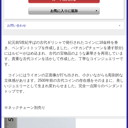
裏図柄：
イオカストス
サイズ：
18.6mm
お問い合わせ
重 量：
7.06g
資 料：
紀元前5世紀半ばの古代ギリシャで発行されたコインに18金枠を巻
Sear499
き、ペンダントトップを作成しました。バチカン(*チェーンを通す部分)
にはルビーがはめ込まれ、古代の宝物品のような豪華さを再現していま
状 態：
す。貴重な古代コインを活かして作成した、丁寧なコインジュエリーで
VF
す。
枠素材：
K18＆ルビー
コインにはライオンの正面像が打ち出され、小さいながらも彫刻的な
立体感があります。2500年前の古代コインの存在感をそのままに、美し
いジュエリーとして生まれ変わらせました。完全一点限りのペンダント
トップです。
※ネックチェーン別売り