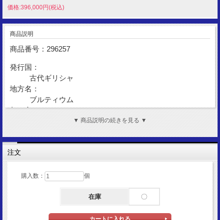
価格:396,000円(税込)
商品説明
商品番号：296257
発行国：
古代ギリシャ
地方名：
ブルティウム
都 市：
レギオン
▼ 商品説明の続きを見る ▼
発行年：
BC450-BC445
注文
額 面：
ドラクマ
金 性：
購入数：
個
AR(Silver)
在庫
〇
表図柄：
ライオン