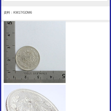
2.77g
造幣数：
資料：KM17/GDM6
5,403,769枚
状 態：
VF