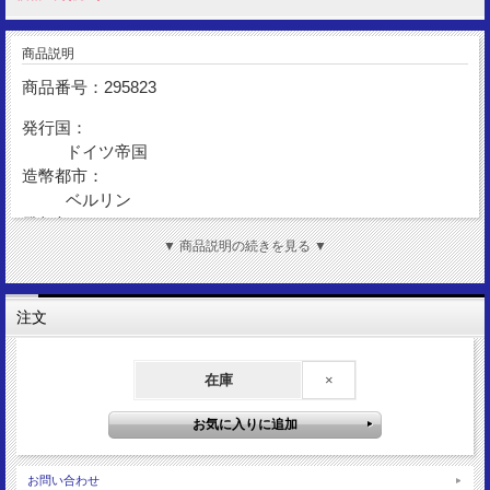
商品説明
商品番号：295823
発行国：
ドイツ帝国
造幣都市：
ベルリン
発行年：
1909
▼ 商品説明の続きを見る ▼
額 面：
1/2マルク
注文
金 性：
Silver900
在庫
×
図 柄：
ドイツ帝国国章
サイズ：
20mm
重 量：
お問い合わせ