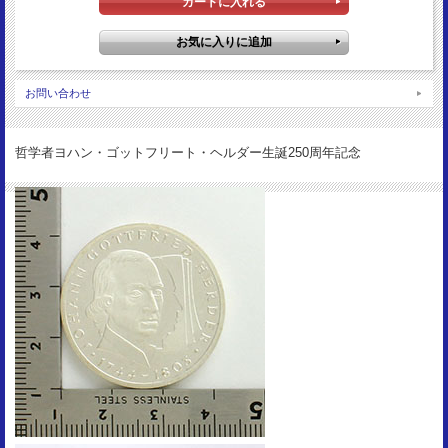
裏図柄：
連邦鷲
サイズ：
32.5mm
お問い合わせ
重 量：
15.5g
資 料：
哲学者ヨハン・ゴットフリート・ヘルダー生誕250周年記念
KM184/GDM268
状 態：
Proof