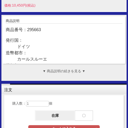
価格:10,450円(税込)
商品説明
商品番号：295663
発行国：
ドイツ
造幣都市：
カールスルーエ
発行年：
1994
▼ 商品説明の続きを見る ▼
額 面：
10マルク
注文
金 性：
Silver625
造幣数：
購入数：
個
450,000枚
在庫
〇
表図柄：
ヨハン・ゴットフリート・ヘルダー