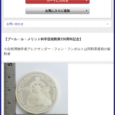
裏図柄：
連邦鷲
サイズ：
32.5mm
お問い合わせ
重 量：
15.5g
資 料：
【プール・ル・メリット科学芸術勲章150周年記念】
KM179/GDM264
※自然博物学者アレクサンダー・フォン・フンボルトは同勲章最初の叙
状 態：
勲者
Proof