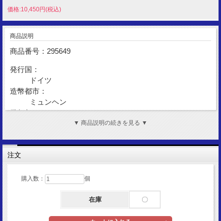
価格:10,450円(税込)
商品説明
商品番号：295649
発行国：
ドイツ
造幣都市：
ミュンヘン
発行年：
1992
▼ 商品説明の続きを見る ▼
額 面：
10マルク
注文
金 性：
Silver625
造幣数：
購入数：
個
450,000枚
在庫
〇
表図柄：
アレクサンダー・フォン・フンボルト