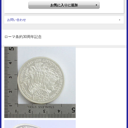
連邦鷲
サイズ：
32.5mm
お問い合わせ
重 量：
15.5g
資 料：
ローマ条約30周年記念
KM167/GDM254
状 態：
Proof