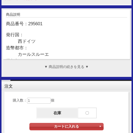
商品説明
商品番号：295601
発行国：
西ドイツ
造幣都市：
カールスルーエ
発行年：
1987
▼ 商品説明の続きを見る ▼
額 面：
10マルク
注文
金 性：
Silver625
造幣数：
購入数：
個
350,000枚
在庫
〇
表図柄：
チャリオット
裏図柄：