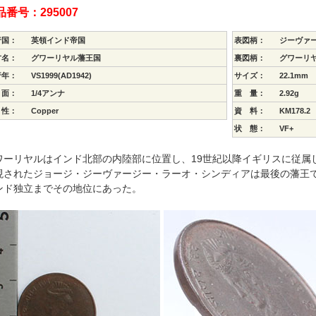
品番号：295007
行国：
英領インド帝国
表図柄：
ジーヴァ
方名：
グワーリヤル藩王国
裏図柄：
グワーリ
行年：
VS1999(AD1942)
サイズ：
22.1mm
 面：
1/4アンナ
重 量：
2.92g
 性：
Copper
資 料：
KM178.2
状 態：
VF+
ワーリヤルはインド北部の内陸部に位置し、19世紀以降イギリスに従属
現されたジョージ・ジーヴァージー・ラーオ・シンディアは最後の藩王であり
ンド独立までその地位にあった。