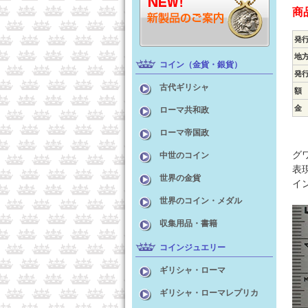
商
発
地
コイン（金貨・銀貨）
発
古代ギリシャ
額
金
ローマ共和政
ローマ帝国政
グ
中世のコイン
表
世界の金貨
イ
世界のコイン・メダル
収集用品・書籍
コインジュエリー
ギリシャ・ローマ
ギリシャ・ローマレプリカ