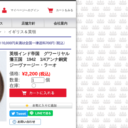
マイページへログイン
カートをみる
ス
店舗方針
会社案内
ン
イギリス＆英領
英領インド帝国 グワーリヤル
藩王国 1942 1/4アンナ銅貨
ジーヴァージー・ラーオ
¥2,200
価格:
(税込)
数量:
個
在庫:
〇