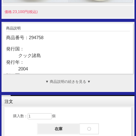
価格:23,100円(税込)
商品説明
商品番号：294758
発行国：
クック諸島
発行年：
2004
額 面：
50セント
▼ 商品説明の続きを見る ▼
金 性：
Silver999
注文
枠素材：
Silver925
購入数：
個
表図柄：
クリスチャン・ラッセンのイルカ
在庫
〇
裏図柄：