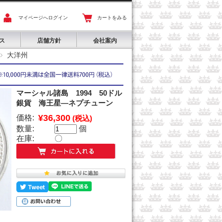
マイページへログイン
カートをみる
ス
店舗方針
会社案内
大洋州
マーシャル諸島 1994 50ドル
銀貨 海王星―ネプチューン
¥36,300
価格:
(税込)
数量:
個
在庫:
〇