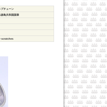
ネプチューン
ル諸島共和国国章
w scratches