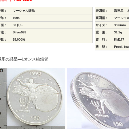
行国：
マーシャル諸島
表図柄：
海王星―
行年：
1994
裏図柄：
マーシャ
 面：
50ドル
サイズ：
38.6mm
 性：
Silver999
重 量：
31.1g
幣数：
25,000枚
資 料：
KM177
状 態：
Proof, fe
陽系の惑星―1オンス純銀貨