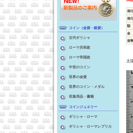
発
発
額
コイン（金貨・銀貨）
金
古代ギリシャ
造
ローマ共和政
ローマ帝国政
太
中世のコイン
世界の金貨
世界のコイン・メダル
収集用品・書籍
コインジュエリー
ギリシャ・ローマ
ギリシャ・ローマレプリカ