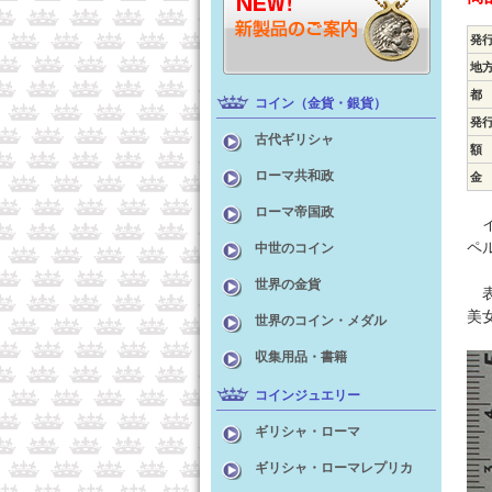
発
地
都
コイン（金貨・銀貨）
発
古代ギリシャ
額
ローマ共和政
金
ローマ帝国政
イ
ペ
中世のコイン
世界の金貨
表
美
世界のコイン・メダル
収集用品・書籍
コインジュエリー
ギリシャ・ローマ
ギリシャ・ローマレプリカ