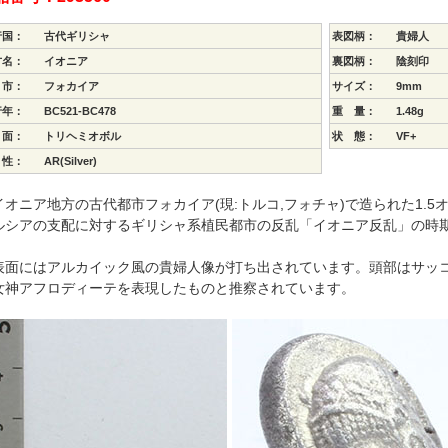
行国：
古代ギリシャ
表図柄：
貴婦人
方名：
イオニア
裏図柄：
陰刻印
 市：
フォカイア
サイズ：
9mm
行年：
BC521-BC478
重 量：
1.48g
 面：
トリヘミオボル
状 態：
VF+
 性：
AR(Silver)
オニア地方の古代都市フォカイア(現:トルコ,フォチャ)で造られた1.5オ
ルシアの支配に対するギリシャ系植民都市の反乱「イオニア反乱」の時
面にはアルカイック風の貴婦人像が打ち出されています。頭部はサッコ
女神アフロディーテを表現したものと推察されています。