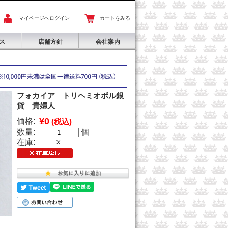
マイページへログイン
カートをみる
ス
店舗方針
会社案内
フォカイア トリヘミオボル銀
貨 貴婦人
¥0
価格:
(税込)
数量:
個
在庫:
×