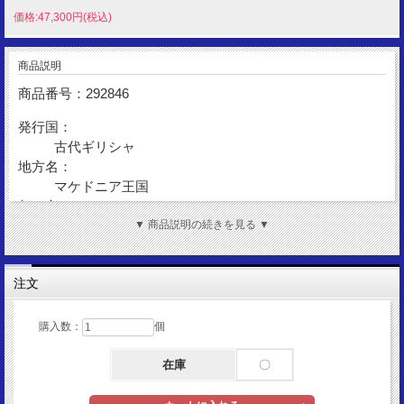
価格:47,300円(税込)
商品説明
商品番号：292846
発行国：
古代ギリシャ
地方名：
マケドニア王国
都 市：
コロフォン
▼ 商品説明の続きを見る ▼
発行年：
BC323-BC319
注文
額 面：
ドラクマ
金 性：
購入数：
個
AR(Silver)
在庫
〇
表図柄：
アレキサンダー(ヘラクレス)