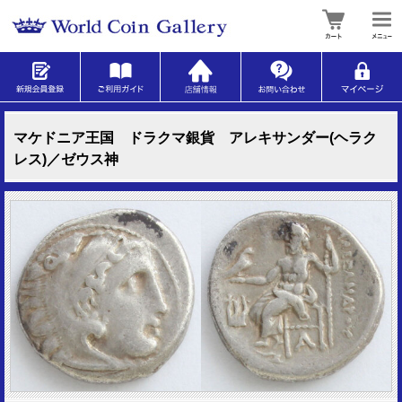
マケドニア王国 ドラクマ銀貨 アレキサンダー(ヘラク
レス)／ゼウス神