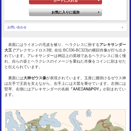
裏図柄：
ゼウス神坐像
サイズ：
18.3mm
お問い合わせ
重 量：
4.33g
資 料：
表面にはライオンの毛皮を被り、ヘラクレスに扮する
アレキサンダー
Price1769
大王
(*アレクサンドロス3世, 在位:BC336-BC323)の横顔肖像が打ち出さ
れています。アレキサンダーは神話上の英雄であるヘラクレスに強く憧
状 態：
れ、自らの姿とヘラクレスのイメージを重ねた肖像をコインに刻ませた
VF-
と伝えられています。
裏面には
大神ゼウス像
が表現されています。玉座に腰掛けるゼウス神
は左手で王笏を支えながら、右手上には大鷲を乗せています。左側には
竪琴、右側にはアレキサンダーの名銘
「ΑΛΕΞΑΝΔΡΟΥ」
が刻まれてい
ます。