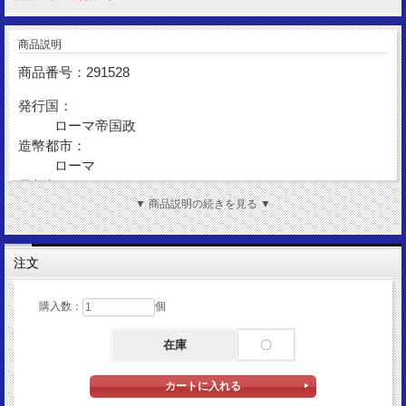
商品説明
商品番号：291528
発行国：
ローマ帝国政
造幣都市：
ローマ
発行年：
AD227
▼ 商品説明の続きを見る ▼
額 面：
デナリウス
注文
金 性：
AR(Silver)
購入数：
個
表図柄：
アレクサンデル・セウェルス帝
在庫
〇
裏図柄：
パックス女神立像
サイズ：