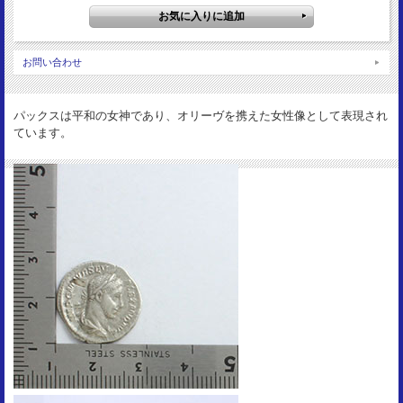
19mm
重 量：
2.88g
お問い合わせ
資 料：
RC7904/RSC319/RIC67
状 態：
パックスは平和の女神であり、オリーヴを携えた女性像として表現され
VF- flan flaw
ています。