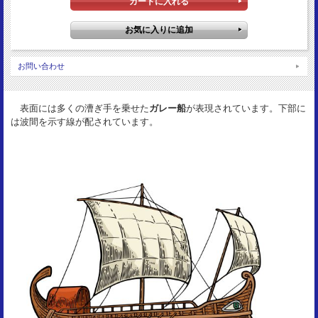
裏図柄：
王とライオン
サイズ：
9mm
お問い合わせ
重 量：
0.64g
資 料：
表面には多くの漕ぎ手を乗せた
ガレー船
が表現されています。下部に
Sear5940
は波間を示す線が配されています。
状 態：
VF