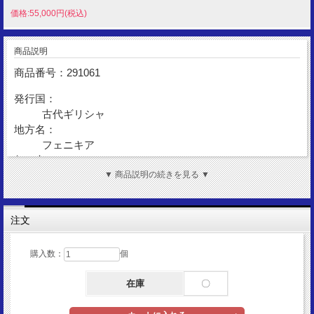
価格:55,000円(税込)
商品説明
商品番号：291061
発行国：
古代ギリシャ
地方名：
フェニキア
都 市：
シドン
▼ 商品説明の続きを見る ▼
発行年：
BC365-BC349
注文
額 面：
1/8シェケル
金 性：
購入数：
個
AR(Silver)
在庫
〇
表図柄：
ガレー船