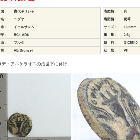
行国：
古代ギリシャ
表図柄：
兜
方名：
ユダヤ
裏図柄：
葡萄
 市：
イェルサレム
サイズ：
15.6mm
行年：
BC4-AD6
重 量：
2.6g
 面：
プルタ
資 料：
GIC5540
 性：
AE(Bronze)
状 態：
VF
ロデ・アルケラオスの治世下に発行