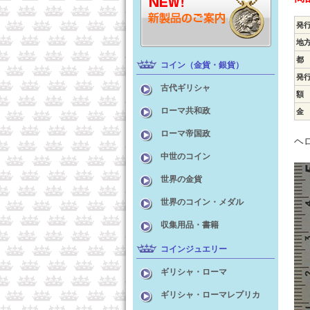
発
地
都
コイン（金貨・銀貨）
発
古代ギリシャ
額
ローマ共和政
金
ローマ帝国政
ヘ
中世のコイン
世界の金貨
世界のコイン・メダル
収集用品・書籍
コインジュエリー
ギリシャ・ローマ
ギリシャ・ローマレプリカ