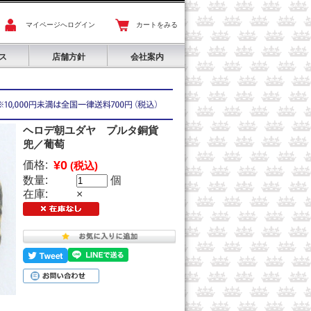
マイページへログイン
カートをみる
ス
店舗方針
会社案内
ヘロデ朝ユダヤ プルタ銅貨
兜／葡萄
¥0
価格:
(税込)
数量:
個
在庫:
×