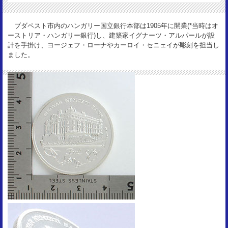
エルジェーベト橋
サイズ：
ブダペスト市内のハンガリー国立銀行本部は1905年に開業(*当時はオ
32mm
ーストリア・ハンガリー銀行)し、建築家イグナーツ・アルパールが設
重 量：
計を手掛け、ヨージェフ・ローナやカーロイ・セニェイが彫刻を担当し
12g
ました。
資 料：
KM689
状 態：
UNC