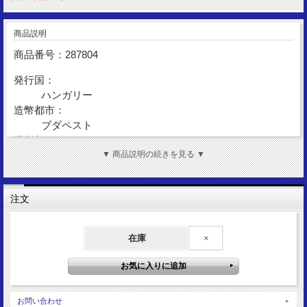
商品説明
商品番号：287804
発行国：
ハンガリー
造幣都市：
ブダペスト
発行年：
1992
▼ 商品説明の続きを見る ▼
額 面：
200フォリント
注文
金 性：
Silver500
造幣数：
在庫
×
3,514,023枚
表図柄：
国立銀行
裏図柄：
お問い合わせ