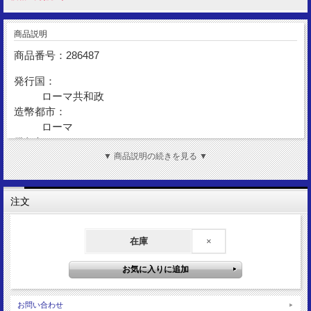
商品説明
商品番号：286487
発行国：
ローマ共和政
造幣都市：
ローマ
発行年：
BC48
▼ 商品説明の続きを見る ▼
額 面：
デナリウス
注文
金 性：
AR(Silver)
在庫
×
表図柄：
バッカス神
裏図柄：
セレス女神立像
サイズ：
お問い合わせ