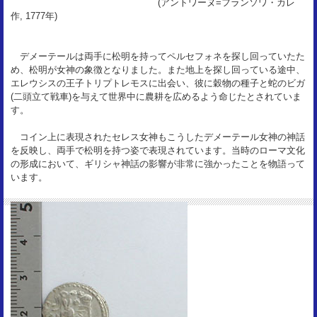
(アントワーヌ=フランソワ・カレ
作, 1777年)
デメーテールは両手に松明を持ってペルセフォネを探し回っていたた
め、松明が女神の象徴となりました。また地上を探し回っている途中、
エレウシスの王子トリプトレモスに出会い、彼に穀物の種子と蛇のビガ
(二頭立て戦車)を与えて世界中に農耕を広めるよう命じたとされていま
す。
コイン上に表現されたセレス女神もこうしたデメーテール女神の神話
を反映し、両手で松明を持つ姿で表現されています。当時のローマ文化
の形成において、ギリシャ神話の影響が非常に強かったことを物語って
います。