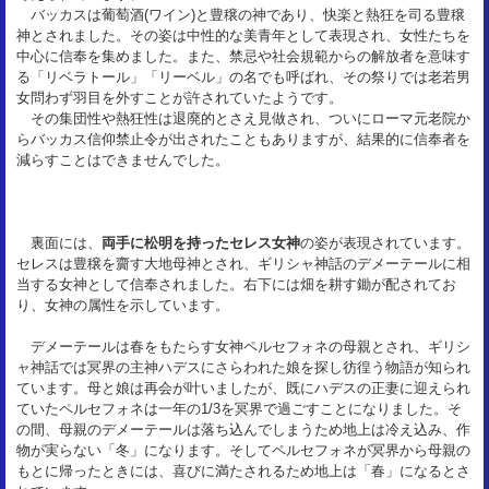
バッカスは葡萄酒(ワイン)と豊穣の神であり、快楽と熱狂を司る豊穣
神とされました。その姿は中性的な美青年として表現され、女性たちを
中心に信奉を集めました。また、禁忌や社会規範からの解放者を意味す
る「リベラトール」「リーベル」の名でも呼ばれ、その祭りでは老若男
女問わず羽目を外すことが許されていたようです。
その集団性や熱狂性は退廃的とさえ見做され、ついにローマ元老院か
らバッカス信仰禁止令が出されたこともありますが、結果的に信奉者を
減らすことはできませんでした。
裏面には、
両手に松明を持ったセレス女神
の姿が表現されています。
セレスは豊穣を齎す大地母神とされ、ギリシャ神話のデメーテールに相
当する女神として信奉されました。右下には畑を耕す鋤が配されてお
り、女神の属性を示しています。
デメーテールは春をもたらす女神ペルセフォネの母親とされ、ギリシ
ャ神話では冥界の主神ハデスにさらわれた娘を探し彷徨う物語が知られ
ています。母と娘は再会が叶いましたが、既にハデスの正妻に迎えられ
ていたペルセフォネは一年の1/3を冥界で過ごすことになりました。そ
の間、母親のデメーテールは落ち込んでしまうため地上は冷え込み、作
物が実らない「冬」になります。そしてペルセフォネが冥界から母親の
もとに帰ったときには、喜びに満たされるため地上は「春」になるとさ