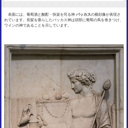
18.5mm
重 量：
表面には、葡萄酒と酩酊・快楽を司る神
バッカス
の横顔像が表現さ
3.89g
れています。長髪を垂らしたバッカス神は頭部に葡萄の蔦を巻きつけ、
資 料：
ワインの神であることを示しています。
RSC Vibia 16
状 態：
VF-