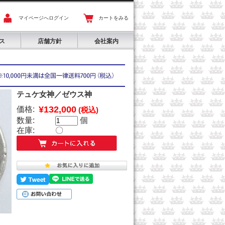
マイページへログイン
カートをみる
ス
店舗方針
会社案内
テュケ女神／ゼウス神
¥132,000
価格:
(税込)
数量:
個
在庫:
〇