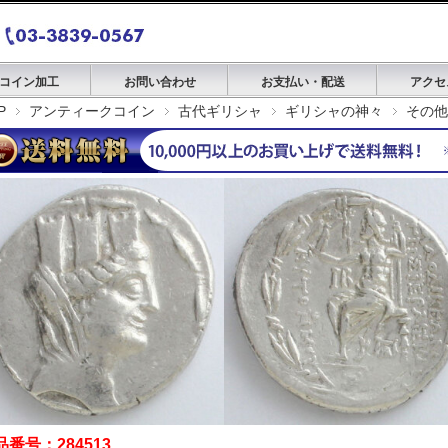
コイン加工
お問い合わせ
お支払い・配送
アクセ
P
アンティークコイン
古代ギリシャ
ギリシャの神々
その他
品番号：284513