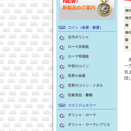
発
地
都
コイン（金貨・銀貨）
発
古代ギリシャ
額
ローマ共和政
金
ローマ帝国政
表
一
中世のコイン
気
世界の金貨
隠
世界のコイン・メダル
収集用品・書籍
コインジュエリー
ギリシャ・ローマ
ギリシャ・ローマレプリカ