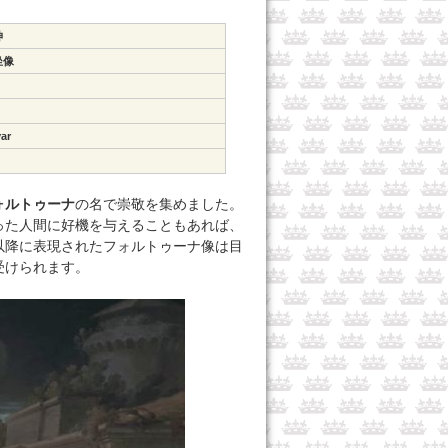
神
坐像
var
ォルトゥーナ
の名で崇敬を集めました。
った人間に好機を与えることもあれば、
以降に表現されたフォルトゥーナ像は目
受けられます。