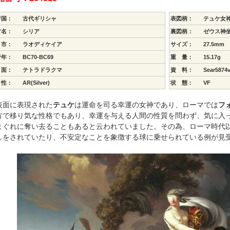
行国：
古代ギリシャ
表図柄：
テュケ女
方名：
シリア
裏図柄：
ゼウス神
 市：
ラオディケイア
サイズ：
27.5mm
行年：
BC70-BC69
重 量：
15.17g
 面：
テトラドラクマ
資 料：
Sear5874
 性：
AR(Silver)
状 態：
VF
面に表現された
テュケ
は運命を司る幸運の女神であり、ローマでは
フ
方で移り気な性格でもあり、幸運を与える人間の性質を問わず、気に入
まぐれに奪い去ることもあると云われていました。その為、ローマ時代
しをされていたり、不安定なことを象徴する球に乗せられている例が見