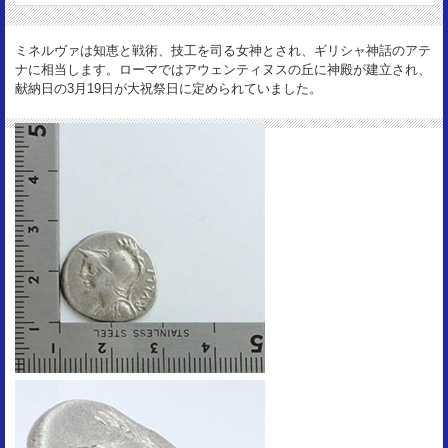
19mm
重 量：
ミネルヴァは知恵と戦術、技工を司る女神とされ、ギリシャ神話のアテ
3.71g
ナに相当します。ローマではアウェンティヌスの丘に神殿が建立され、
資 料：
献納日の3月19日が大祝祭日に定められていました。
RSC Servilia 14
状 態：
VF-