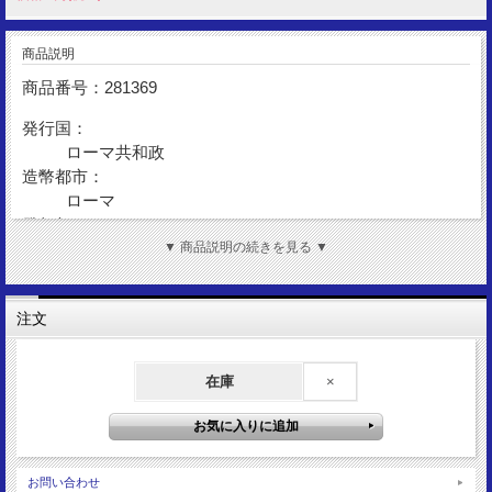
商品説明
商品番号：281369
発行国：
ローマ共和政
造幣都市：
ローマ
発行年：
BC100
▼ 商品説明の続きを見る ▼
額 面：
デナリウス
注文
金 性：
AR(Silver)
在庫
×
表図柄：
ミネルヴァ女神
裏図柄：
ビガのヴィクトリー女神
サイズ：
お問い合わせ