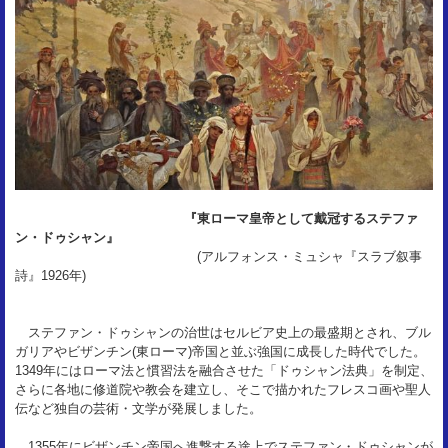
『東ローマ皇帝として戴冠するステファ
ン・ドゥシャン』
(アルフォンス・ミュシャ『スラブ叙事
詩』1926年)
ステファン・ドゥシャンの治世はセルビア史上の最盛期とされ、ブル
ガリアやビザンチン(東ローマ)帝国と並ぶ強国に成長した時代でした。
1349年にはローマ法と慣習法を融合させた「ドゥシャン法典」を制定、
さらに各地に修道院や教会を建立し、そこで描かれたフレスコ画や聖人
伝など独自の芸術・文学が発展しました。
1355年にビザンチン帝国へ進撃する途上でステファン・ドゥシャンが