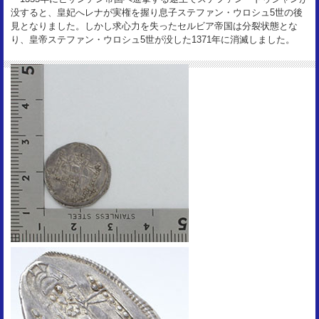
没すると、皇妃へレナが実権を握り息子ステファン・ウロシュ5世の後
見となりました。しかし求心力を失ったセルビア帝国は分裂状態とな
り、皇帝ステファン・ウロシュ5世が没した1371年に消滅しました。