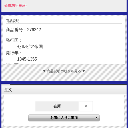
価格:0円(税込)
商品説明
商品番号：276242
発行国：
セルビア帝国
発行年：
1345-1355
額 面：
ディナール
▼ 商品説明の続きを見る ▼
金 性：
AR(Silver)
注文
表図柄：
イエス・キリスト
在庫
×
裏図柄：
ステファン・ウロシュ4世ドゥシャン＆ヘレナ妃
サイズ：
19mm