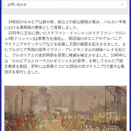
重 量：
お問い合わせ
0.86g
状 態：
14世紀のセルビアは銀や鉄、鉛などの鉱山開発が進み、バルカン半島
VF toned
における通商路の要衝として発展しました。
1331年に王位に就いたステファン・ドゥシャン(=ステファン・ウロシ
ュ4世ドゥシャン)は軍事力を強化し、周辺域のボスニアやアルバニア、
マケドニアやテッサリアなどを征服し王国の版図を拡大させました。ま
たブルガリア帝国の皇帝イヴァン・アレクサンダルの姉妹ヘレナを妃と
し、ブルガリアとの友好関係を背景に権威を確立させました。1345年に
は「セルビア人とローマ人(=ギリシャ人)の皇帝」を称してセルビア総
主教座を創設、翌年には首都スコピエ(現在の北マケドニア)で盛大な戴
冠式を挙行しました。