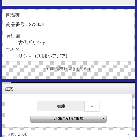
商品説明
商品番号：272893
発行国：
古代ギリシャ
地方名：
リシマコス朝(小アジア)
発行年：
BC286-BC281
▼ 商品説明の続きを見る ▼
額 面：
テトラドラクマ
注文
金 性：
AR(Silver)
在庫
×
表図柄：
アレキサンダー大王
裏図柄：
アテナ女神坐像
サイズ：
お問い合わせ