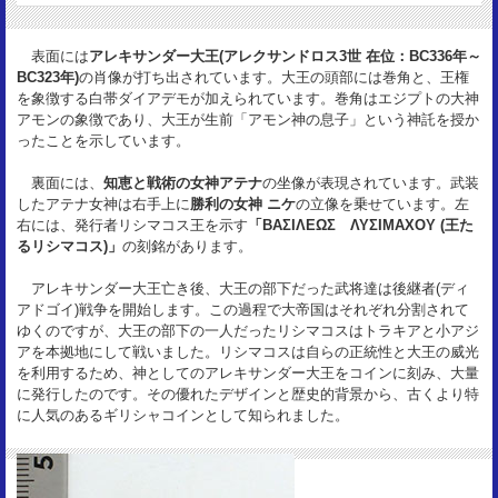
28mm
重 量：
表面には
アレキサンダー大王(アレクサンドロス3世 在位：BC336年～
16.86g
BC323年)
の肖像が打ち出されています。大王の頭部には巻角と、王権
資 料：
を象徴する白帯ダイアデモが加えられています。巻角はエジプトの大神
Hirsch XII 193
アモンの象徴であり、大王が生前「アモン神の息子」という神託を授か
状 態：
ったことを示しています。
VF+
裏面には、
知恵と戦術の女神アテナ
の坐像が表現されています。武装
したアテナ女神は右手上に
勝利の女神 ニケ
の立像を乗せています。左
右には、発行者リシマコス王を示す
「ΒΑΣΙΛΕΩΣ ΛΥΣΙΜΑΧΟΥ (王た
るリシマコス)」
の刻銘があります。
アレキサンダー大王亡き後、大王の部下だった武将達は後継者(ディ
アドゴイ)戦争を開始します。この過程で大帝国はそれぞれ分割されて
ゆくのですが、大王の部下の一人だったリシマコスはトラキアと小アジ
アを本拠地にして戦いました。リシマコスは自らの正統性と大王の威光
を利用するため、神としてのアレキサンダー大王をコインに刻み、大量
に発行したのです。その優れたデザインと歴史的背景から、古くより特
に人気のあるギリシャコインとして知られました。