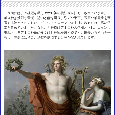
19mm
重 量：
表面には、月桂冠を戴く
アポロ神
の横顔像が打ち出されています。ア
3.91g
ポロ神は芸術や音楽、詩の才能を司り、弓術や予言、医療や羊産業を守
資 料：
護する神とされました。ギリシャ・ローマでは主神に数えられ、篤い信
RSC Claudia 15/RC492
奉を集めていました。なお、月桂樹はアポロ神の聖樹とされ、コインに
状 態：
表現されるアポロ神像の多くは月桂冠を戴く姿です。細長い巻き毛を垂
VF
らし、左側には音楽と詩歌を象徴する竪琴が配されています。