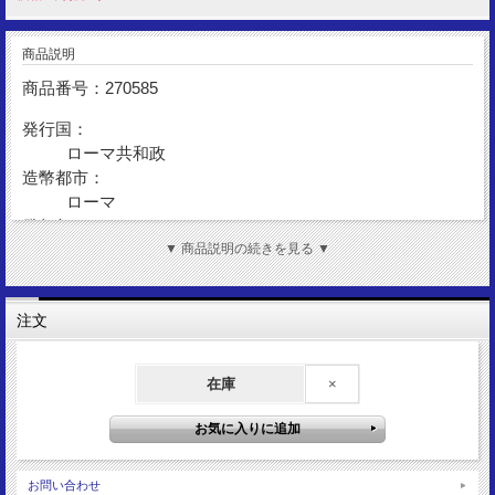
商品説明
商品番号：270585
発行国：
ローマ共和政
造幣都市：
ローマ
発行年：
BC42
▼ 商品説明の続きを見る ▼
額 面：
デナリウス
注文
金 性：
AR(Silver)
在庫
×
表図柄：
アポロ神
裏図柄：
ダイアナ女神立像
サイズ：
お問い合わせ