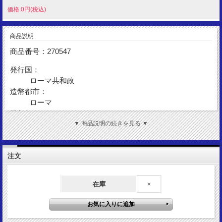
価格:0円(税込)
商品説明
商品番号：270547
発行国：
ローマ共和政
造幣都市：
ローマ
発行年：
BC97
▼ 商品説明の続きを見る ▼
額 面：
クィナリウス
注文
金 性：
AR(Silver)
在庫
×
表図柄：
アポロ神
裏図柄：
トロフィー＆ヴィクトリー女神