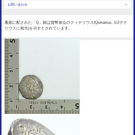
サイズ：
お問い合わせ
17mm
重 量：
裏面に配された「Q」銘は貨幣単位のクィナリウス(Quinarius, 1/2デナ
2g
リウスに相当)を示すとされています。
資 料：
RC213/RSC Egnatuleia 1
状 態：
VF toned