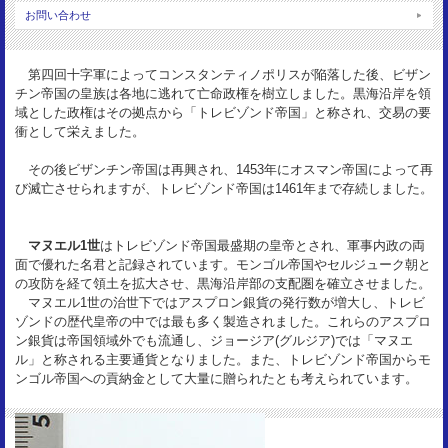
サイズ：
お問い合わせ
22mm
重 量：
第四回十字軍によってコンスタンティノポリスが陥落した後、ビザン
2.89g
チン帝国の皇族は各地に逃れて亡命政権を樹立しました。黒海沿岸を領
状 態：
域とした政権はその拠点から「トレビゾンド帝国」と称され、交易の要
VF+ toned
衝として栄えました。
その後ビザンチン帝国は再興され、1453年にオスマン帝国によって再
び滅亡させられますが、トレビゾンド帝国は1461年まで存続しました。
マヌエル1世
はトレビゾンド帝国最盛期の皇帝とされ、軍事内政の両
面で優れた名君と記録されています。モンゴル帝国やセルジューク朝と
の攻防を経て領土を拡大させ、黒海沿岸部の支配圏を確立させました。
マヌエル1世の治世下ではアスプロン銀貨の発行数が増大し、トレビ
ゾンドの歴代皇帝の中では最も多く製造されました。これらのアスプロ
ン銀貨は帝国領域外でも流通し、ジョージア(グルジア)では「マヌエ
ル」と称される主要通貨となりました。また、トレビゾンド帝国からモ
ンゴル帝国への貢納金として大量に贈られたとも考えられています。