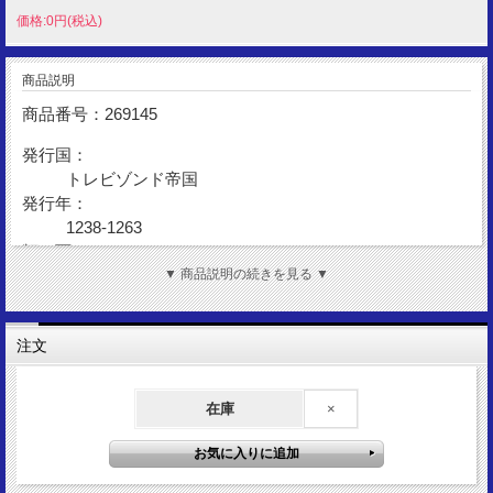
価格:0円(税込)
商品説明
商品番号：269145
発行国：
トレビゾンド帝国
発行年：
1238-1263
額 面：
アスプロン
▼ 商品説明の続きを見る ▼
金 性：
AR(Silver)
注文
資 料：
Sear2601
在庫
×
表図柄：
聖エウゲニウス
裏図柄：
マヌエル1世