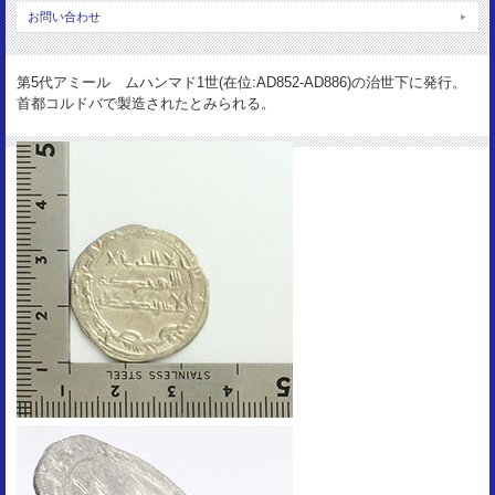
サイズ：
お問い合わせ
25mm
重 量：
第5代アミール ムハンマド1世(在位:AD852-AD886)の治世下に発行。
2.6g
首都コルドバで製造されたとみられる。
資 料：
Album343.1
状 態：
VF-