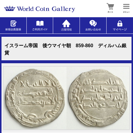
イスラーム帝国 後ウマイヤ朝 859-860 ディルハム銀
貨