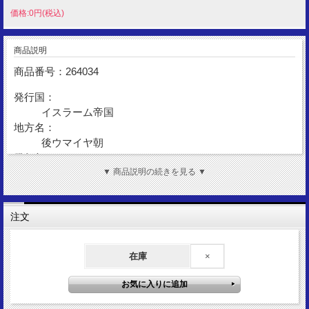
価格:0円(税込)
商品説明
商品番号：264034
発行国：
イスラーム帝国
地方名：
後ウマイヤ朝
発行年：
AH245(AD859-AD860)
▼ 商品説明の続きを見る ▼
額 面：
ディルハム
注文
金 性：
AR(Silver)
在庫
×
表図柄：
コーラン一節『信仰告白』
裏図柄：
コーラン一節