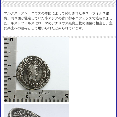
オクタヴィア
サイズ：
マルクス・アントニウスの軍団によって発行されたキストフォルス銀
26mm
貨。同軍団が駐屯していた小アジアの古代都市エフェソスで造られまし
重 量：
た。キストフォルスはローマのデナリウス銀貨三枚の価値に相当し、主
11.86g
に兵士への給与として用いられたとみられています。
資 料：
RSC2
状 態：
VF+ toned