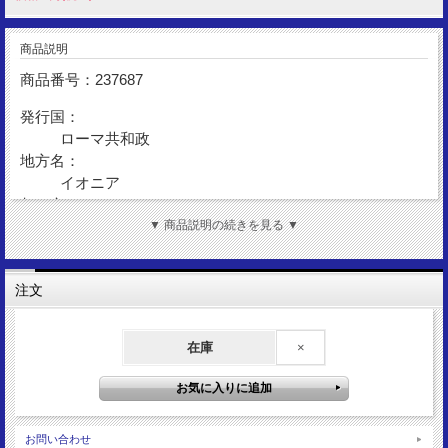
商品説明
商品番号：237687
発行国：
ローマ共和政
地方名：
イオニア
都 市：
エフェソス
▼ 商品説明の続きを見る ▼
発行年：
BC39
注文
額 面：
キストフォルス
金 性：
在庫
×
AR (Silver)
表図柄：
マルクス・アントニウス
裏図柄：
お問い合わせ