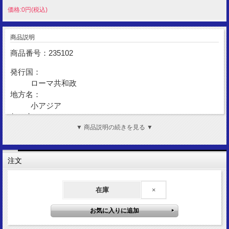
価格:0円(税込)
商品説明
商品番号：235102
発行国：
ローマ共和政
地方名：
小アジア
都 市：
エフェソス
▼ 商品説明の続きを見る ▼
発行年：
BC39
注文
額 面：
キストフォルス
金 性：
在庫
×
AR (Silver)
表図柄：
マルクス・アントニウス＆オクタヴィア