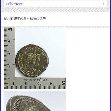
裏図柄：
お問い合わせ
ディオニソス神＆大蛇
サイズ：
紀元前39年の夏～秋頃に造幣
26.5mm
重 量：
12.03g
資 料：
RSC3
状 態：
VF+ toned