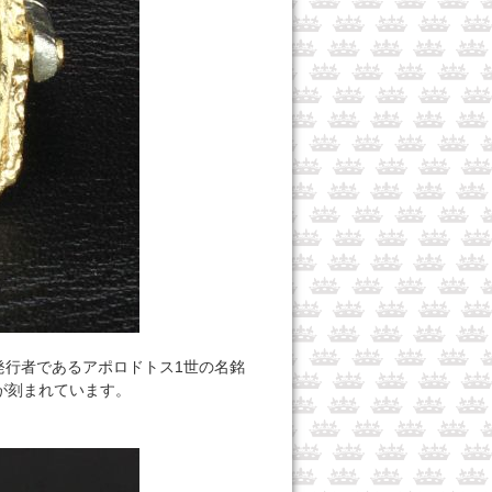
行者であるアポロドトス1世の名銘
者)」が刻まれています。