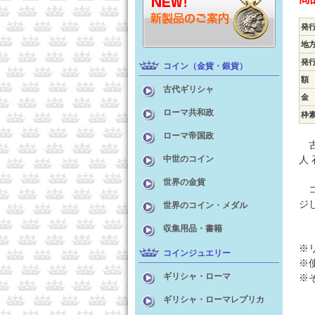
発
地
発
コイン（金貨・銀貨）
額
古代ギリシャ
金
ローマ共和政
枠
ローマ帝国政
古
中世のコイン
人
世界の金貨
コ
ジ
世界のコイン・メダル
収集用品・書籍
※
コインジュエリー
※
ギリシャ・ローマ
※
ギリシャ・ローマレプリカ