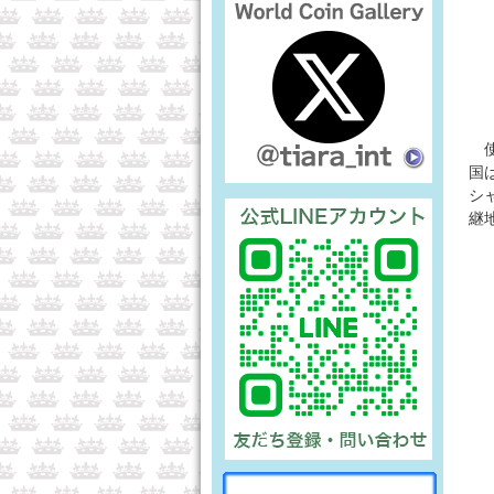
使
国
シ
継