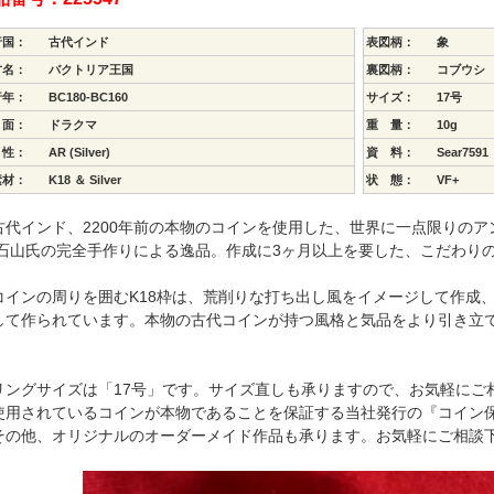
行国：
古代インド
表図柄：
象
方名：
バクトリア王国
裏図柄：
コブウシ
行年：
BC180-BC160
サイズ：
17号
 面：
ドラクマ
重 量：
10g
 性：
AR (Silver)
資 料：
Sear7591
素材：
K18 ＆ Silver
状 態：
VF+
代インド、2200年前の本物のコインを使用した、世界に一点限りのア
 石山氏の完全手作りによる逸品。作成に3ヶ月以上を要した、こだわり
インの周りを囲むK18枠は、荒削りな打ち出し風をイメージして作成
して作られています。本物の古代コインが持つ風格と気品をより引き立
リングサイズは「17号」です。サイズ直しも承りますので、お気軽にご
使用されているコインが本物であることを保証する当社発行の『コイン
その他、オリジナルのオーダーメイド作品も承ります。お気軽にご相談