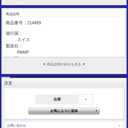
商品説明
商品番号：214459
発行国：
スイス
製造社：
PAMP
額 面：
1g
▼ 商品説明の続きを見る ▼
金 性：
Gold999.9
注文
図 柄：
リバティ
在庫
×
サイズ：
23.3mm×30mm
重 量：
6.7g
バチカン：
お問い合わせ