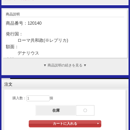
商品説明
商品番号：120140
発行国：
ローマ共和政(※レプリカ)
額面：
デナリウス
金性：
SV925(金メッキ)
▼ 商品説明の続きを見る ▼
表面図柄：
ローマ神
注文
裏面図柄：
双子神ディオスクリ
購入数：
個
サイズ：
18mm×16mm（コイン部分）
在庫
〇
重量：
3.05g