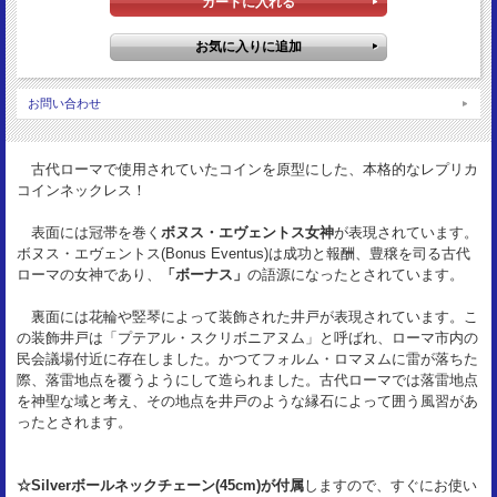
重量：
4.3g(コイン本体)
お問い合わせ
古代ローマで使用されていたコインを原型にした、本格的なレプリカ
コインネックレス！
表面には冠帯を巻く
ボヌス・エヴェントス女神
が表現されています。
ボヌス・エヴェントス(Bonus Eventus)は成功と報酬、豊穣を司る古代
ローマの女神であり、
「ボーナス」
の語源になったとされています。
裏面には花輪や竪琴によって装飾された井戸が表現されています。こ
の装飾井戸は「プテアル・スクリボニアヌム」と呼ばれ、ローマ市内の
民会議場付近に存在しました。かつてフォルム・ロマヌムに雷が落ちた
際、落雷地点を覆うようにして造られました。古代ローマでは落雷地点
を神聖な域と考え、その地点を井戸のような縁石によって囲う風習があ
ったとされます。
☆Silverボールネックチェーン(45cm)が付属
しますので、すぐにお使い