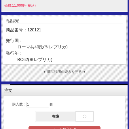
価格:11,000円(税込)
商品説明
商品番号：120121
発行国：
ローマ共和政(※レプリカ)
発行年：
BC62(※レプリカ)
額面：
デナリウス
▼ 商品説明の続きを見る ▼
金性：
Silver925
注文
表面図柄：
ボヌス・エヴェントス女神
購入数：
個
裏面図柄：
装飾井戸
在庫
〇
サイズ：
18mm