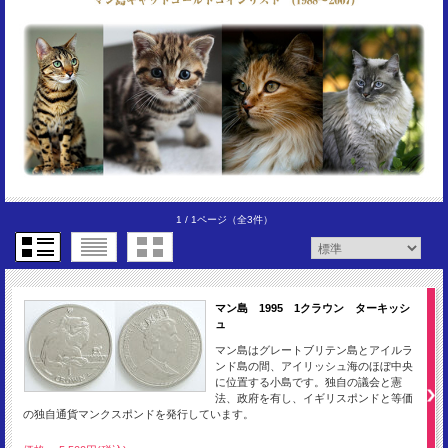
1 / 1ページ
（全3件）
マン島 1995 1クラウン ターキッシ
ュ
マン島はグレートブリテン島とアイルラ
ンド島の間、アイリッシュ海のほぼ中央
に位置する小島です。独自の議会と憲
法、政府を有し、イギリスポンドと等価
の独自通貨マンクスポンドを発行しています。