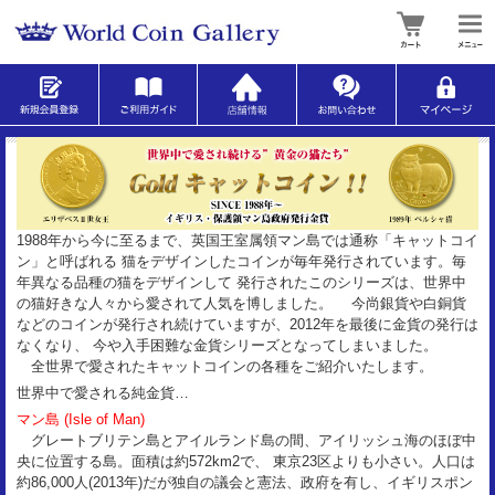
1988年から今に至るまで、英国王室属領マン島では通称「キャットコイ
ン」と呼ばれる 猫をデザインしたコインが毎年発行されています。毎
年異なる品種の猫をデザインして 発行されたこのシリーズは、世界中
の猫好きな人々から愛されて人気を博しました。 今尚銀貨や白銅貨
などのコインが発行され続けていますが、2012年を最後に金貨の発行は
なくなり、 今や入手困難な金貨シリーズとなってしまいました。
全世界で愛されたキャットコインの各種をご紹介いたします。
世界中で愛される純金貨…
マン島 (Isle of Man)
グレートブリテン島とアイルランド島の間、アイリッシュ海のほぼ中
央に位置する島。面積は約572km2で、 東京23区よりも小さい。人口は
約86,000人(2013年)だが独自の議会と憲法、政府を有し、イギリスポン