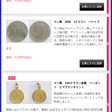
価格： 5,500円(税込)
マン島 2008 1クラウン バーミラ
マン島はグレートブリテン島とアイルラ
ンド島の間、アイリッシュ海のほぼ中央
に位置する小島です。独自の議会と憲
法、政府を有し、イギリスポンドと等価
の独自通貨マンクスポンドを発行してい
ます。
価格： 5,500円(税込)
NEW
マン島 1/25クラウン金貨 ペンダン
ト ヒマラヤンキャット
純金製のキャット金貨に18金枠を巻き、
小さなかわいらしいペンダントトップを
作成しました。
表面にはヒマラヤンの親子、裏面には女王エリザベス2世(在位:1952-2022)の横