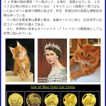
ド と等価の独自通貨「マン島ポンド」を発行、流通させている。イギ
リス王が島の領主とされているが、イギリス という国家の一部ではな
いためイギリス政府の権限が及ばず、外交・防衛以外の高度な権限自治
権を持っている。
マン島の主要産業は農業と観光、金融サービスに加え、記念切手と記
念コインの発行が盛んである。
また、世界的に有名なオートレース（ＴＴレース）の開催地としても
世界に知られている。