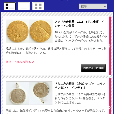
アメリカ合衆国 1911 5ドル金貨 イ
ンディアン酋長
10ドル金貨が「イーグル」と呼ばれてい
たのに対して、半分の価値にあたる5ドル
金貨は「ハーフイーグル」と称された。
流通による金の磨耗を防ぐため、通常は浮き彫りにして表現されるモティーフ部
分を陰刻にして製造されている。
価格： 435,600円(税込)
ドミニカ共和国 25センタヴォ コイン
ペンダント インディオ
カリブ海の島国 ドミニカ共和国で発行さ
れたコインにシルバー枠を巻き、ペンダ
ントに仕上げました。
表面には、先住民インディオの姿をした自由の女神リベルタードが表現されてい