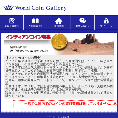
【アメリカコインの歴史】
１７７６年アメリカはイギリスから独立した合衆国では、１７９３年よりコ
インを発行、それまでは他国のコインを使用していた。
１７８４年に第三代大統領トーマス・ジェファーソンが提唱したドルを基本
貨幣単位として１０進法による貨幣制度を西欧世界で初めて採用。
１７８７年にアメリカ合衆国憲法が制定され、１７９２年に当時首都であっ
たフィラデルフィアに造幣局が建設された。 １９世紀半ば西部を中心とし
た金鉱・銀鉱の開発＝ゴールドラッシュで、サンフランシスコ他に造幣局設
立
１９３３年、アメリカでは金貨の鋳造を中止した。ルーズベルト大統領が鋳
造の禁止、金は紙幣の発行を裏づける為に国家が保有。
現在はアメリカドルが世界通貨の地位を得て世界中の基軸通貨として世界を
動かしている。
当店では国内でのコインの買取業務は致しておりません。あ
1 / 1ページ
（全4件）