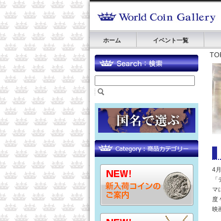
ホーム
イベント一覧
TO
4

マ
度
映