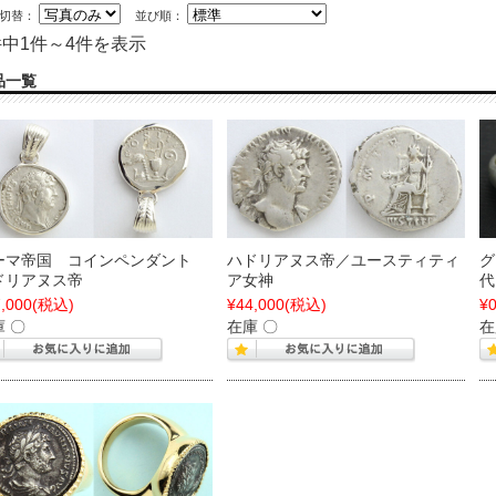
示切替：
並び順：
件中1件～4件を表示
品一覧
ーマ帝国 コインペンダント
ハドリアヌス帝／ユースティティ
グ
ドリアヌス帝
ア女神
代
,000
(税込)
¥44,000
(税込)
¥
 〇
在庫 〇
在