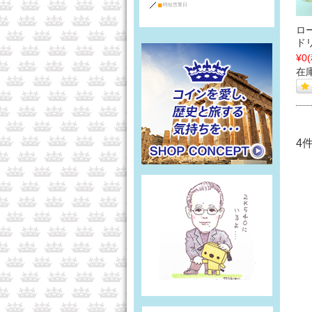
■
時短営業日
ロ
ド
¥0
在庫
4