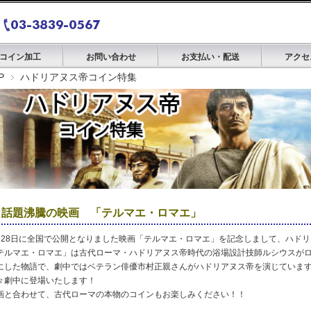
コイン加工
お問い合わせ
お支払い・配送
アクセ
P
ハドリアヌス帝コイン特集
話題沸騰の映画 「テルマエ・ロマエ」
月28日に全国で公開となりました映画「テルマエ・ロマエ」を記念しまして、ハド
「テルマエ・ロマエ」は古代ローマ・ハドリアヌス帝時代の浴場設計技師ルシウスが
にした物語で、劇中ではベテラン俳優市村正親さんがハドリアヌス帝を演じていま
々劇中に登場いたします！
画と合わせて、古代ローマの本物のコインもお楽しみください！！