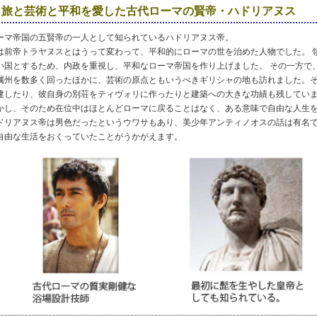
旅と芸術と平和を愛した古代ローマの賢帝・ハドリアヌス
ーマ帝国の五賢帝の一人として知られているハドリアヌス帝。
は前帝トラヤヌスとはうって変わって、平和的にローマの世を治めた人物でした。 
い国とするため、内政を重視し、平和なローマ帝国を作り上げました。 その一方で
属州を数多く回ったほかに、芸術の原点ともいうべきギリシャの地も訪れました。
建したり、彼自身の別荘をティヴォリに作ったりと建築への大きな功績も残してい
かし、そのため在位中はほとんどローマに戻ることはなく、ある意味で自由な人生を
ドリアヌス帝は男色だったというウワサもあり、美少年アンティノオスの話は有名
自由な生活をおくっていたことがうかがえます。