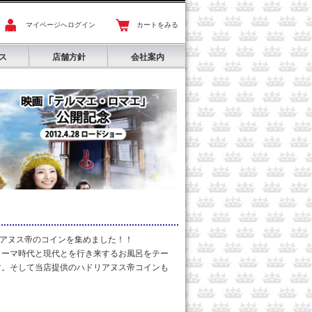
マイページへログイン
カートをみる
ス
店舗方針
会社案内
リアヌス帝のコインを集めました！！
ローマ時代と現代とを行き来するお風呂をテー
す。そして当店提供のハドリアヌス帝コインも