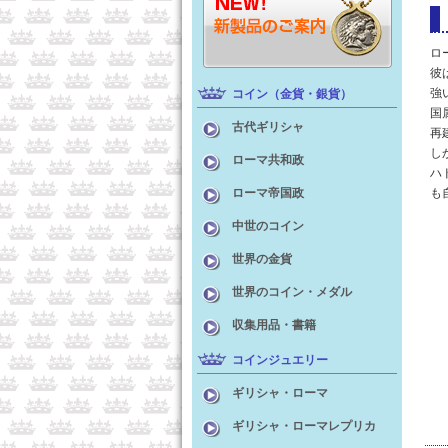
ロ
彼
強
コイン（金貨・銀貨）
国
古代ギリシャ
再
し
ローマ共和政
ハ
も
ローマ帝国政
中世のコイン
世界の金貨
世界のコイン・メダル
収集用品・書籍
コインジュエリー
ギリシャ・ローマ
ギリシャ・ローマレプリカ