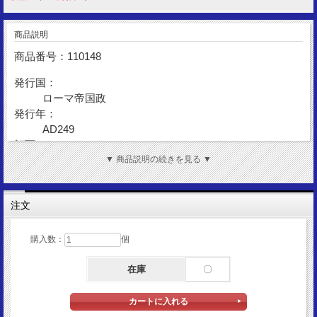
商品説明
商品番号：110148
発行国：
ローマ帝国政
発行年：
AD249
額面：
アントニニアヌス
▼ 商品説明の続きを見る ▼
金性：
AR(Silver)
注文
表面図柄：
デキウス帝(トラヤヌス・デキウス)
購入数：
個
裏面図柄：
騎乗のデキウス帝
在庫
〇
サイズ：
22mm×21mm (コイン本体)
重量：