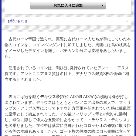
3.61g (コイン本体)
枠素材：
Silver925
お問い合わせ
古代ローマ帝国で造られ、実際に古代ローマ人たちが手にしていた本
物のコインを、コインペンダントに加工しました。周囲には蔦の枝葉を
イメージしたデザインを施し、バチカン部分には麦穂をあしらいまし
た。
使用されているコインは、3世紀に発行されていたアントニニアヌス
貨です。アントニニアヌス貨は名目上、デナリウス銀貨2枚の価値に相
当するとされました。
表面には冠を戴く
デキウス帝
(在位:AD249-AD251)の横顔肖像が打ち
出されています。デキウスはもともとパンノニア出身の軍人で、フィリ
ップス・アラブス帝によってドナウ川方面軍を任されていた時に叛乱軍
に皇帝として擁立されました。その後フィリップス帝との戦いに勝利
し、即位に際して偉大な五賢帝にあやかって「トラヤヌス・デキウス」
を名乗りました。在位中は落雷に見舞われたコロッセオの修復に取り掛
かる等の功績もありましたが、ゴート族の侵攻の際に自ら先頭に立って