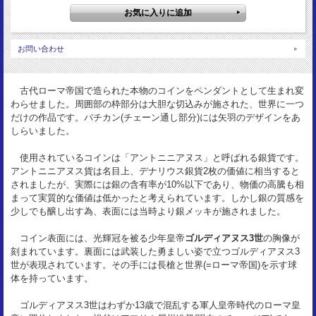
軍服の皇帝立像
サイズ：
27.3mm
お問い合わせ
重 量：
10.1g
枠素材：
古代ローマ帝国で造られた本物のコインをペンダントとして生まれ変
Silver925
わらせました。周囲部の枠部分は大胆な切込みが施された、世界に一つ
だけの作品です。バチカン(チェーン通し部分)には矢羽のデザインをあ
状 態：
しらいました。
EF- toned
使用されているコインは「アントニニアヌス」と呼ばれる銀貨です。
アントニニアヌス貨は名目上、デナリウス銀貨2枚の価値に相当すると
されましたが、実際には銀の含有率が10%以下であり、物価の高騰も相
まって実質的な価値は低かったと考えられています。しかし銀の質感を
少しでも醸し出す為、表面には当時より銀メッキが施されました。
コイン表面には、光輝冠を被る少年皇帝
ゴルディアヌス3世
の胸像が
刻まれています。裏面には武装した勇ましい姿で立つゴルディアヌス3
世が表現されています。その手には長槍と世界(=ローマ帝国)を示す球
体を持っています。
ゴルディアヌス3世はわずか13歳で混乱する軍人皇帝時代のローマ皇