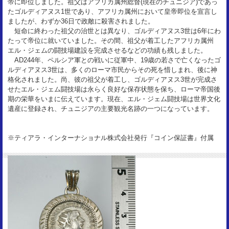
帝に即位しました。祖父はアフリカ属州総督(現在のチュニジア)であっ
たゴルディアヌス1世であり、アフリカ属州において皇帝即位を宣言し
ましたが、わずか36日で政敵に殺害されました。
短命に終わった祖父の治世とは異なり、ゴルディアヌス3世は6年にわ
たって帝位に就いていました。その間、祖父が着工したアフリカ属州
エル・ジェムの闘技場建設を完成させるなどの功績も残しました。
AD244年、ペルシア軍との戦いに従軍中、19歳の若さで亡くなったゴ
ルディアヌス3世は、多くのローマ市民からその死を惜しまれ、後に神
格化されました。尚、彼の祖父が着工し、ゴルディアヌス3世が完成さ
せたエル・ジェム闘技場は永らく良好な保存状態を保ち、ローマ帝国後
期の栄華をいまに伝えています。現在、エル・ジェム闘技場は世界文化
遺産に登録され、チュニジアの主要観光名跡の一つになっています。
※ティアラ・インターナショナル株式会社発行『コイン保証書』付属