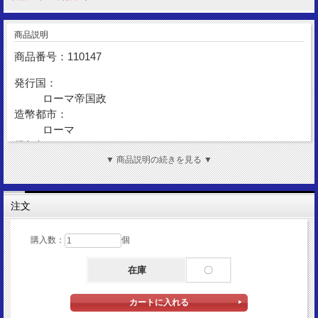
商品説明
商品番号：110147
発行国：
ローマ帝国政
造幣都市：
ローマ
発行年：
AD242-AD243
▼ 商品説明の続きを見る ▼
額面：
アントニニアヌス
注文
金性：
AR(Silver)
資料：
購入数：
個
RC8650/RSC266/RIC93
在庫
〇
表面図柄：
ゴルディアヌス3世
裏面図柄：