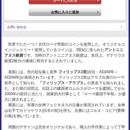
重量：
3.65g
枠素材：
Silver925
お問い合わせ
世界でただ一つ！古代ローマ帝国のコインを使用した、オリジナルコ
インジュエリー！使用しているコインは、3世紀に造られた
アントニニ
アヌス銀貨
です。当時のアントニニアヌス銀貨は、名目上、デナリウス
銀貨2枚分の価値に相当するとされていました。
表面には、光の冠を戴く皇帝
フィリップス1世
(在位：AD244年～
AD249年)が表現されています。フィリップス1世はアラブ出身のローマ
皇帝として知られ、
「フィリップス・アラブス」
の異名でも知られまし
た。また彼の治世は、伝説上の建国者ロムルスがローマを建国してから
1000年の節目に当たり、国家的大行事として『ローマ建国千年祭』が盛
大に催されました。
裏面には、幸運の女神フェリキタスの立像が表現されています。女神
は右手でカドゥケウス(伝令の杖)を持ち、左腕にはコルヌ・コピア(豊穣
の角)を抱いています。
周囲のデザインは完全オリジナルであり、職人の手作業によって丁寧