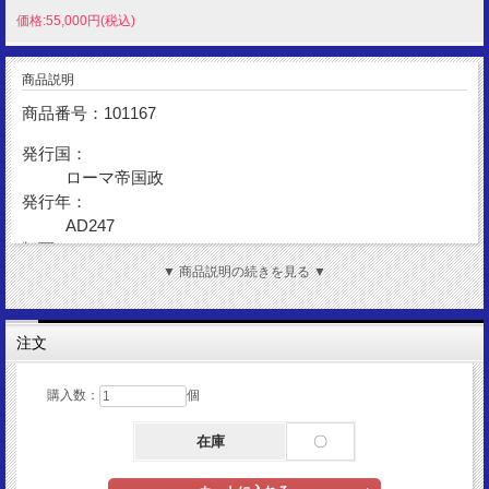
価格:55,000円(税込)
商品説明
商品番号：101167
発行国：
ローマ帝国政
発行年：
AD247
額面：
アントニニアヌス
▼ 商品説明の続きを見る ▼
金性：
AR(Silver)
注文
表面図柄：
フィリップス1世(フィリップス・アラブス帝)
購入数：
個
裏面図柄：
フェリキタス女神立像
在庫
〇
サイズ：
25mm×23mm